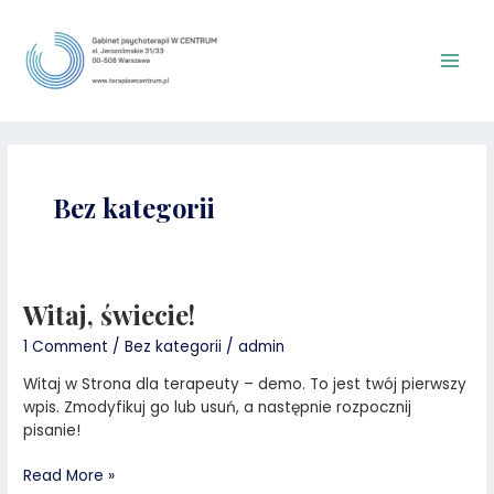
Skip
Main
to
Men
content
Bez kategorii
Witaj, świecie!
Witaj,
świecie!
1 Comment
/
Bez kategorii
/
admin
Witaj w Strona dla terapeuty – demo. To jest twój pierwszy
wpis. Zmodyfikuj go lub usuń, a następnie rozpocznij
pisanie!
Read More »